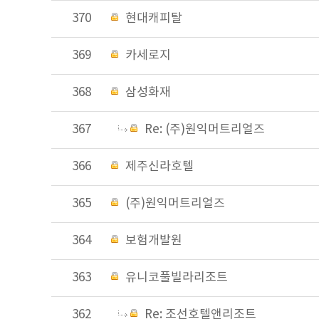
370
현대캐피탈
369
카세로지
368
삼성화재
367
Re: (주)원익머트리얼즈
366
제주신라호텔
365
(주)원익머트리얼즈
364
보험개발원
363
유니코풀빌라리조트
362
Re: 조선호텔앤리조트