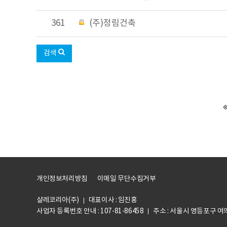
361
(주)정림건축
검색
개인정보처리방침
이메일 무단수집거부
샬레코리아(주)
대표이사 : 임진홍
사업자 등록번호 안내 :
107-81-86458
주소 : 서울시 영등포구 여