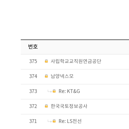
번호
375
사립학교교직원연금공단
374
남양넥스모
373
Re: KT&G
372
한국국토정보공사
371
Re: LS전선